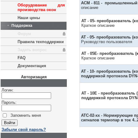
ACM - 811
- промышленный у
Оборудование для
описание
производства окон
Наши цены
AT - 05
- преобразователь (к
Краткое описание
Поддержка
Форум
AT - 05
- преобразователь (к
Правила техподдержки
Руководство пользователя
Задать вопрос
AT - 05E
- преобразователь (
FAQ
Краткое описание
Документация
AT - 10
- преобразователь (к
поддержкой протокола DY
Авторизация
Логин:
AT - 10E
- преобразователь 
поддержкой протокола DYN
Пароль:
Запомнить меня
ATC-02-xx
- Нормирующие пр
сигналов термопар в ток 4..
Забыли свой пароль?