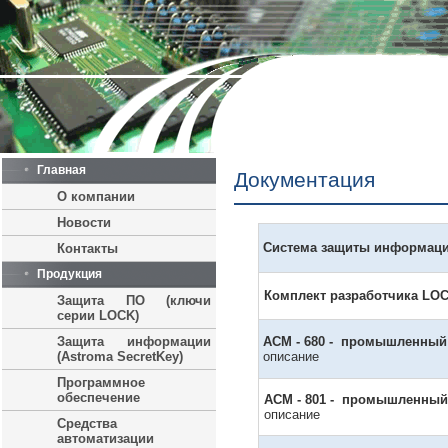
Главная
Документация
О компании
Новости
Система защиты информац
Контакты
Продукция
Комплект разработчика
LOC
Защита ПО (ключи
серии LOCK)
Защита информации
ACM - 680
- промышленный 
(Astroma SecretKey)
описание
Программное
обеспечение
ACM - 801
- промышленный 
описание
Средства
автоматизации